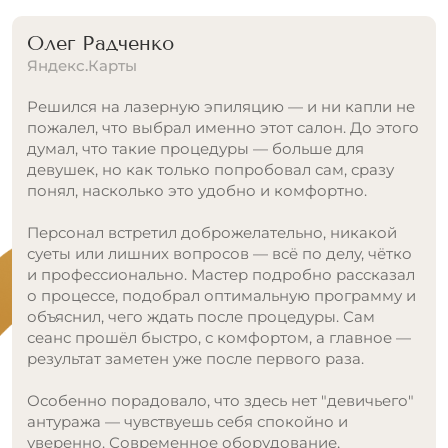
Аля Литвиненко
Яндекс.Карты
Моя любимая студия лазерной эпиляции, хожу
уже более 3 лет, раньше название было «Prolaser»
Администратор Ситора очень доброжелательна,
с самого первого моего посещения мне
понравилась!
Ходила ко всем специалистам, девушки все
компетентные, все подробно рассказывают и
процедуры проходят максимально комфортно и
безболезненно