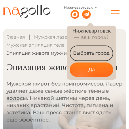
Нижневартовск
Нижневартовск
Главная
Мужская лазерная эпиляция
— ваш город?
Мужская эпиляция тела
Эпиляция живота мужчины
Выбрать город
Эпиляция живота мужчины
Да
Мужской живот без компромиссов. Лазер
удаляет даже самые жёсткие тёмные
волосы. Никакой щетины через день,
никаких врастаний. Чистота, гигиена и
эстетика. Ваш пресс станет выглядеть
ещё эффектнее.