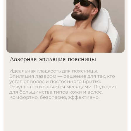
Мужская лазерная эпиляция дорожки
на животе
Хотите убрать дорожку на животе или
сделать её тоньше? Лазер решает любую
задачу. Полное удаление или коррекция —
подбираем индивидуально. Без боли,
покраснений и долгого восстановления.
Результат навсегда. Запишитесь онлайн!
АЛЕКСАНДРИТОВЫЙ
1790 ₽
1250 ₽