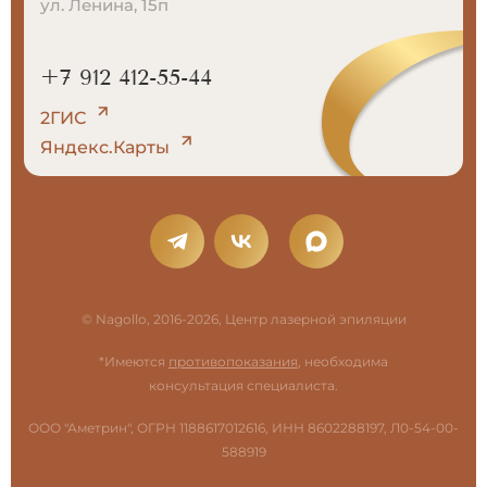
ул. Ленина, 15п
+7 912 412-55-44
2ГИС
Яндекс.Карты
© Nagollo, 2016-2026, Центр лазерной эпиляции
*Имеются
противопоказания
, необходима
консультация специалиста.
ООО "Аметрин", ОГРН 1188617012616, ИНН 8602288197, Л0-54-00-
588919