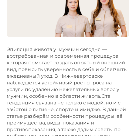
r
n
a
t
i
v
e
Эпиляция живота у мужчин сегодня —
:
востребованная и современная процедура,
которая помогает создать опрятный внешний
вид, повысить уверенность в себе и облегчить
ежедневный уход. В Нижневартовске
наблюдается устойчивый рост спроса на
услуги по удалению нежелательных волос у
мужчин, особенно в области живота. Эта
тенденция связана не только с модой, но и с
заботой о гигиене, спорте и имидже. В данной
статье разберём особенности процедуры, её
преимущества, виды, показания и
противопоказания, а также дадим советы по