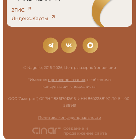
2ГИС
Яндекс.Карты
© Nagollo, 2016-2026, Центр лазерной эпиляции
*Имеются
противопоказания
, необходима
консультация специалиста.
ООО "Аметрин", ОГРН 1188617012616, ИНН 8602288197, Л0-54-00-
588919
Политика конфиденциальности
Создание и
продвижение сайта