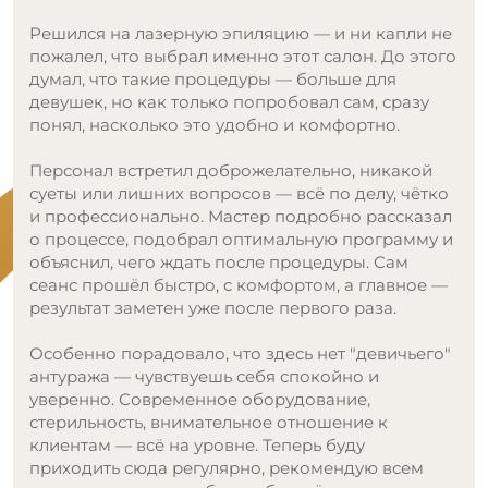
Моя любимая студия лазерной эпиляции, хожу
уже более 3 лет, раньше название было «Prolaser»
Администратор Ситора очень доброжелательна,
с самого первого моего посещения мне
понравилась!
Ходила ко всем специалистам, девушки все
компетентные, все подробно рассказывают и
процедуры проходят максимально комфортно и
безболезненно