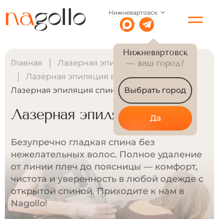
Нижневартовск
Нижневартовск
Главная
Лазерная эпиляция для женщин
— ваш город?
Лазерная эпиляция всего тела
Лазерная эпиляция спины
Выбрать город
Лазерная эпиляция спины
Да
Безупречно гладкая спина без
нежелательных волос. Полное удаление
от линии плеч до поясницы — комфорт,
чистота и уверенность в любой одежде с
открытой спиной. Приходите к нам в
Nagollo!