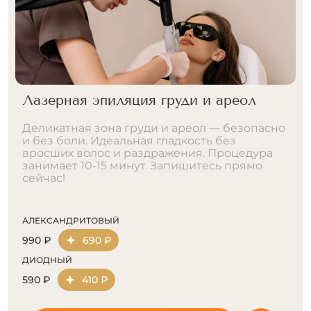
Лазерная эпиляция декольте
Нежная кожа декольте без раздражения и
покраснений. Полное удаление волос с
сохранением естественной красоты и
шелковистости зоны. Процедура занимает
15-20 минут. Запишитесь на эпиляцию прямо
сейчас!
АЛЕКСАНДРИТОВЫЙ
2390 ₽
1670 ₽
ДИОДНЫЙ
1690 ₽
1180 ₽