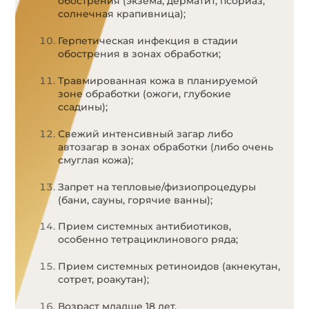
обострения (экзема, дерматит, псориаз,
солнечная крапивница);
Герпетическая инфекция в стадии
обострения в зонах обработки;
Травмированная кожа в планируемой
зоне обработки (ожоги, глубокие
ссадины);
Свежий интенсивный загар либо
автозагар в зонах обработки (либо очень
смуглая кожа);
Запрет на тепловые/физиопроцедуры
(бани, сауны, горячие ванны);
Прием системных антибиотиков,
особенно тетрациклинового ряда;
Прием системных ретиноидов (акнекутан,
сотрет, роакутан);
Возраст младше 18 лет.