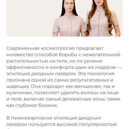
r
n
a
t
i
v
e
Современная косметология предлагает
:
множество способов борьбы с нежелательной
растительностью на теле, но по уровню
эффективности и комфорта один из лидеров —
эпиляция диодным лазером. Эта технология
признана одной из самых результативных и
щадящих. Она подходит как женщинам, так и
мужчинам, позволяет удалить волосы на лице
и теле, включая самые деликатные зоны, такие
как глубокое бикини.
В Нижневартовске эпиляция диодным
лазером пользуется высокой популярностью