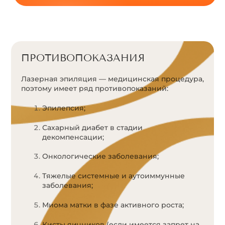
ПРОТИВОПОКАЗАНИЯ
Лазерная эпиляция — медицинская процедура,
поэтому имеет ряд противопоказаний:
Эпилепсия;
Сахарный диабет в стадии
декомпенсации;
Онкологические заболевания;
Тяжелые системные и аутоиммунные
заболевания;
Миома матки в фазе активного роста;
Кисты яичников (если имеется запрет на