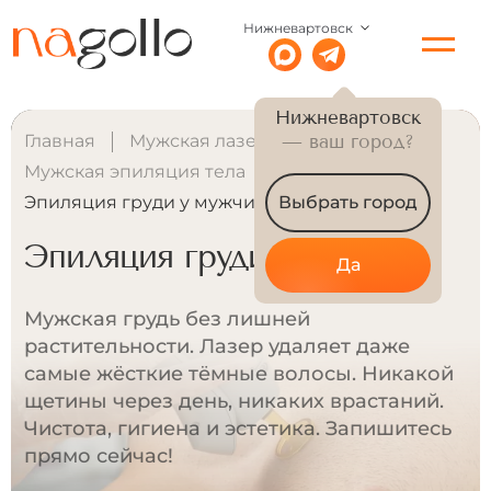
Нижневартовск
Нижневартовск
Главная
Мужская лазерная эпиляция
— ваш город?
Мужская эпиляция тела
Эпиляция груди у мужчин
Выбрать город
Эпиляция груди у мужчин
Да
Мужская грудь без лишней
растительности. Лазер удаляет даже
самые жёсткие тёмные волосы. Никакой
щетины через день, никаких врастаний.
Чистота, гигиена и эстетика. Запишитесь
прямо сейчас!