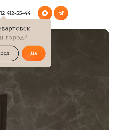
912 412-55-44
вартовск
ш город?
ород
Да