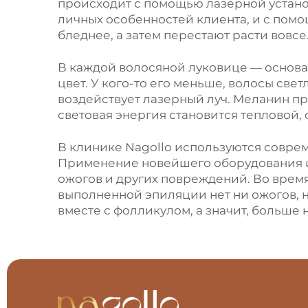
происходит с помощью лазерной устано
r
личных особенностей клиента, и с пом
n
бледнее, а затем перестают расти вовсе
a
t
В каждой волосяной луковице — основан
i
цвет. У кого-то его меньше, волосы свет
v
воздействует лазерный луч. Меланин пр
e
световая энергия становится тепловой, 
:
В клинике Nagollo используются соврем
Применение новейшего оборудования и
ожогов и других повреждений. Во время
выполненной эпиляции нет ни ожогов, н
вместе с фолликулом, а значит, больше н