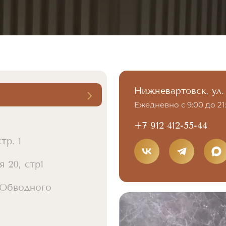
Нижневартовск, ул.
Ежедневно с 9:00 до 21
+7 912 412-55-44
тр. 1
 20, стр1
 Обводного