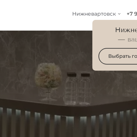
Нижневартовск
+7 
Нижне
— ва
Выбрать г