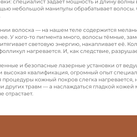
вки: специалист задаёт мощность и длину волны 
ощью небольшой манипулы обрабатывает волосы. 
.
ии волоска — на нашем теле содержится меланин
лее. У кого-то пигмента много, волосы тёмные, за
итягивает световую энергию, накапливает её. Кол
фолликул нагревается. И, как следствие, разрушае
енные и безопасные лазерные установки от веду
 высокая квалификация, огромный опыт специал
 процедуры кожный покров слегка нагревается, н
и других травм — а наслаждаться гладкой кожей
е отрастает.