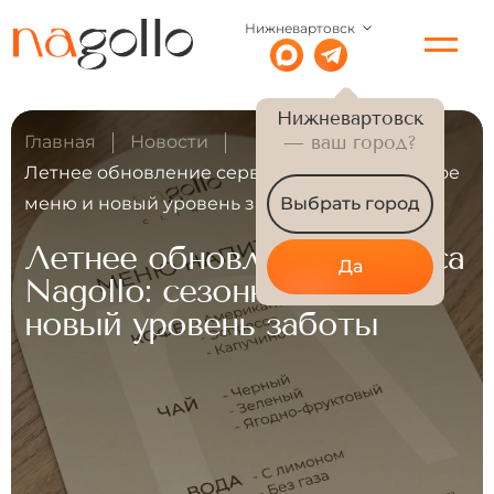
Нижневартовск
Нижневартовск
Главная
Новости
— ваш город?
Летнее обновление сервиса Nagollo: сезонное
меню и новый уровень заботы
Выбрать город
Летнее обновление сервиса
Да
Nagollo: сезонное меню и
новый уровень заботы