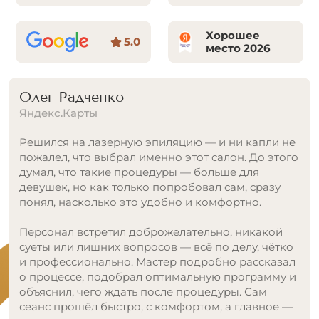
Хорошее
5.0
место 2026
Аля Литвиненко
Яндекс.Карты
Моя любимая студия лазерной эпиляции, хожу
уже более 3 лет, раньше название было «Prolaser»
Администратор Ситора очень доброжелательна,
с самого первого моего посещения мне
понравилась!
Ходила ко всем специалистам, девушки все
компетентные, все подробно рассказывают и
процедуры проходят максимально комфортно и
безболезненно