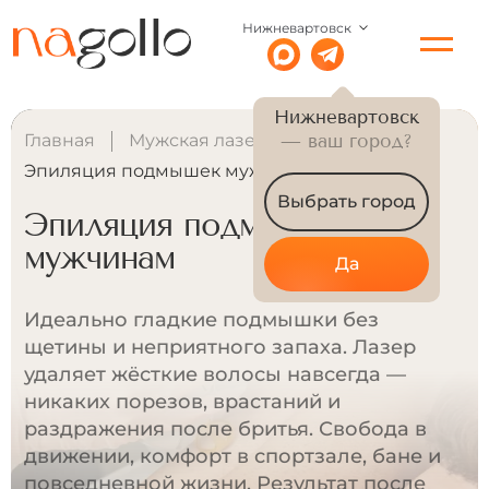
Нижневартовск
Нижневартовск
Главная
Мужская лазерная эпиляция
— ваш город?
Эпиляция подмышек мужчинам
Выбрать город
Эпиляция подмышек
мужчинам
Да
Идеально гладкие подмышки без
щетины и неприятного запаха. Лазер
удаляет жёсткие волосы навсегда —
никаких порезов, врастаний и
раздражения после бритья. Свобода в
движении, комфорт в спортзале, бане и
повседневной жизни. Результат после