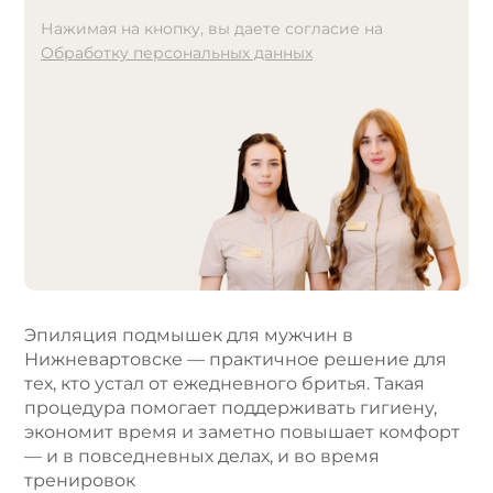
Нажимая на кнопку, вы даете согласие на
Обработку персональных данных
A
l
t
e
r
n
a
t
i
v
e
Эпиляция подмышек для мужчин в
:
Нижневартовске — практичное решение для
тех, кто устал от ежедневного бритья. Такая
процедура помогает поддерживать гигиену,
экономит время и заметно повышает комфорт
— и в повседневных делах, и во время
тренировок