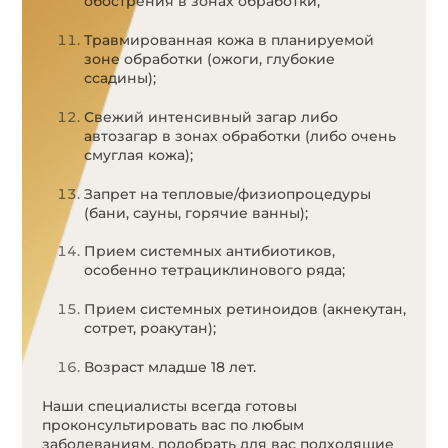
обострения в зонах обработки;
Травмированная кожа в планируемой
зоне обработки (ожоги, глубокие
ссадины);
Свежий интенсивный загар либо
автозагар в зонах обработки (либо очень
смуглая кожа);
Запрет на тепловые/физиопроцедуры
(бани, сауны, горячие ванны);
Прием системных антибиотиков,
особенно тетрациклинового ряда;
Прием системных ретиноидов (акнекутан,
сотрет, роакутан);
Возраст младше 18 лет.
Наши специалисты всегда готовы
проконсультировать вас по любым
заболеваниям, подобрать для вас подходящие