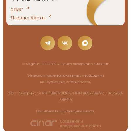
2ГИС
Яндекс.Карты
© Nagollo, 2016-2026, Центр лазерной эпиляции
*Имеются
противопоказания
, необходима
консультация специалиста.
ООО "Аметрин", ОГРН 1188617012616, ИНН 8602288197, Л0-54-00-
588919
Политика конфиденциальности
Создание и
продвижение сайта