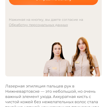
Нажимая на кнопку, вы даете согласие на
Обработку персональных данных
A
l
t
e
r
n
a
t
i
v
e
Лазерная эпиляция пальцев рук в
:
Нижневартовске — это небольшой, но очень
важный элемент ухода. Аккуратная кисть с
чистой кожей без нежелательных волос стала