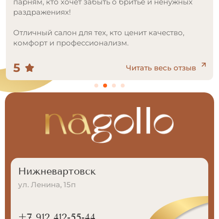
ужных
во,
5
 отзыв
Читать весь от
Нижневартовск
ул. Ленина, 15п
+7 912 412-55-44