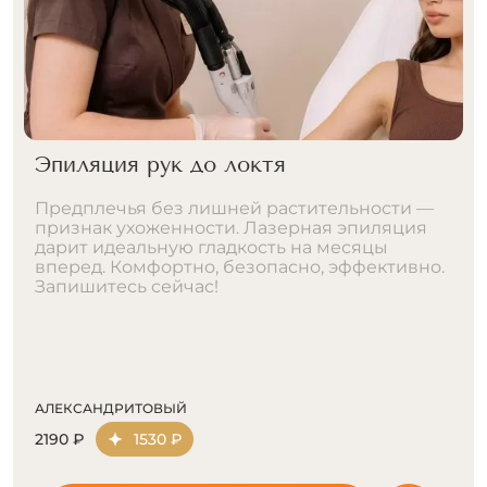
Лазерная эпиляция рук
 —
Полная гладкость рук от плеч до пальцев.
я
Лазер удаляет волосы навсегда — никакой
щетины, врастаний и раздражения.
но.
Шёлковая кожа 24/7. Экономьте часы на
бритье и носите любую одежду. Запишитесь
прямо сейчас!
АЛЕКСАНДРИТОВЫЙ
3290 ₽
2300 ₽
ДИОДНЫЙ
1690 ₽
1180 ₽