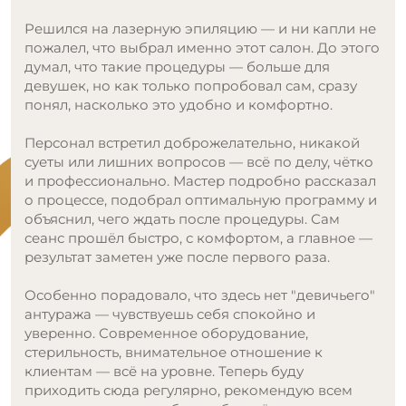
апли не
Моя любимая студия лазерной эпиляции, х
До этого
уже более 3 лет, раньше название было «Prol
ля
Администратор Ситора очень доброжелател
сразу
с самого первого моего посещения мне
о.
понравилась!
какой
Ходила ко всем специалистам, девушки все
, чётко
компетентные, все подробно рассказывают
ссказал
процедуры проходят максимально комфорт
грамму и
безболезненно
Сам
авное —
а.
вичьего"
к
 всем