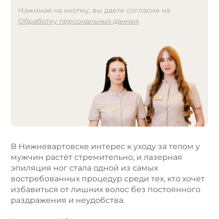
Нажимая на кнопку, вы даете согласие на
Обработку персональных данных
A
l
t
e
r
n
a
t
i
v
e
В Нижневартовске интерес к уходу за телом у
:
мужчин растёт стремительно, и лазерная
эпиляция ног стала одной из самых
востребованных процедур среди тех, кто хочет
избавиться от лишних волос без постоянного
раздражения и неудобства.