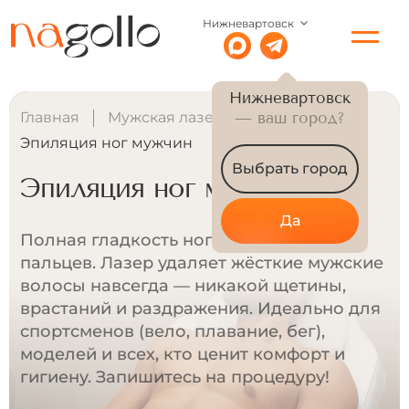
Нижневартовск
Нижневартовск
Главная
Мужская лазерная эпиляция
— ваш город?
Эпиляция ног мужчин
Выбрать город
Эпиляция ног мужчин
Да
Полная гладкость ног от бёдер до
пальцев. Лазер удаляет жёсткие мужские
волосы навсегда — никакой щетины,
врастаний и раздражения. Идеально для
спортсменов (вело, плавание, бег),
моделей и всех, кто ценит комфорт и
гигиену. Запишитесь на процедуру!