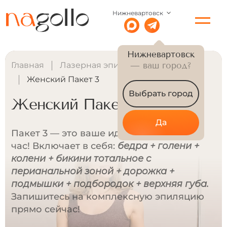
Нижневартовск
Нижневартовск
Главная
Лазерная эпиляция для женщин
— ваш город?
Женский Пакет 3
Выбрать город
Женский Пакет 3
Да
Пакет 3 — это ваше идеальное тело за 1
час! Включает в себя:
бедра + голени +
колени + бикини тотальное с
перианальной зоной + дорожка +
подмышки + подбородок + верхняя губа.
Запишитесь на комплексную эпиляцию
прямо сейчас!