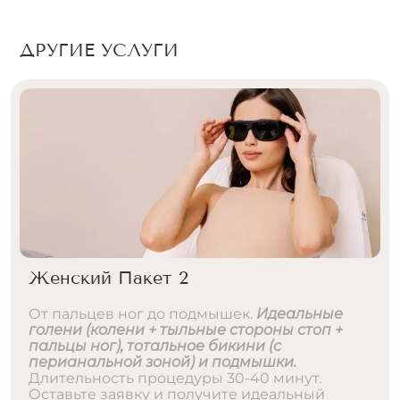
ДРУГИЕ УСЛУГИ
Женский Пакет 2
От пальцев ног до подмышек.
Идеальные
голени (колени + тыльные стороны стоп +
пальцы ног), тотальное бикини (с
перианальной зоной) и подмышки.
Длительность процедуры 30-40 минут.
Оставьте заявку и получите идеальный