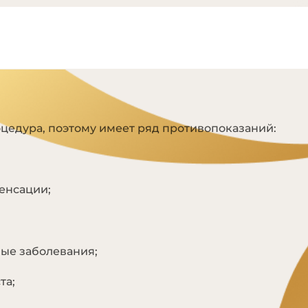
Я
цедура, поэтому имеет ряд противопоказаний:
енсации;
ые заболевания;
та;