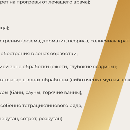
рет на прогревы от лечащего врача);
ца);
трения (экзема, дерматит, псориаз, солнечная крап
обострения в зонах обработки;
ой зоне обработки (ожоги, глубокие ссадины);
тозагар в зонах обработки (либо очень смуглая кож
ы (бани, сауны, горячие ванны);
собенно тетрациклинового ряда;
кутан, сотрет, роакутан);