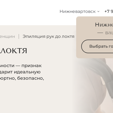
Нижневартовск
+7 
Нижне
— ва
женщин
Эпиляция рук до локтя
 локтя
Выбрать г
ьности — признак
дарит идеальную
ортно, безопасно,
Р