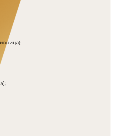
ивница);
а);