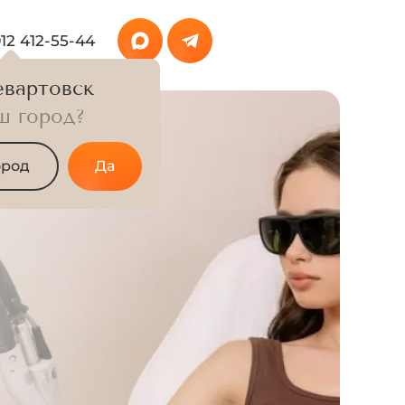
912 412-55-44
вартовск
ш город?
ород
Да